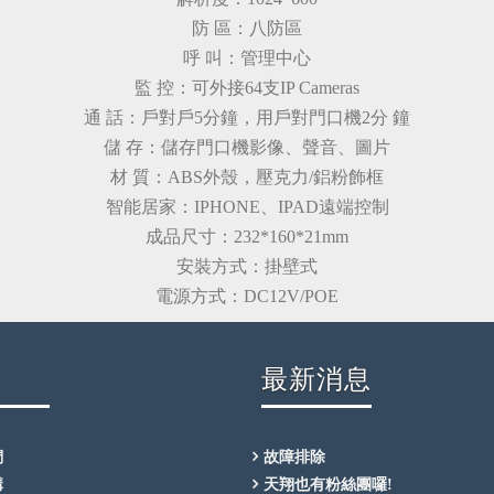
防 區：八防區
呼 叫：管理中心
監 控：可外接64支IP Cameras
通 話：戶對戶5分鐘，用戶對門口機2分 鐘
儲 存：儲存門口機影像、聲音、圖片
材 質：ABS外殼，壓克力/鋁粉飾框
智能居家：IPHONE、IPAD遠端控制
成品尺寸：232*160*21mm
安裝方式：掛壁式
電源方式：DC12V/POE
最新消息
們
故障排除
講
天翔也有粉絲團囉!