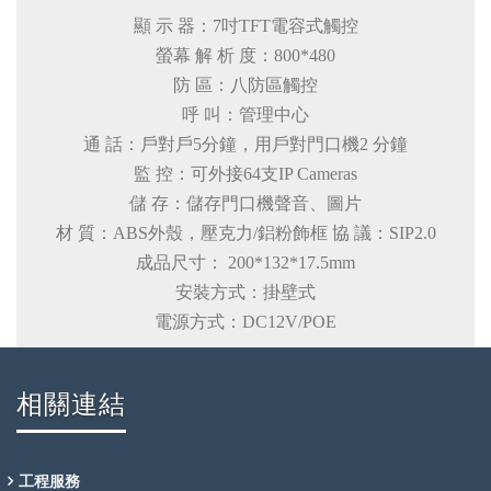
顯 示 器：7吋TFT電容式觸控
螢幕 解 析 度：800*480
防 區：八防區觸控
呼 叫：管理中心
通 話：戶對戶5分鐘，用戶對門口機2 分鐘
監 控：可外接64支IP Cameras
儲 存：儲存門口機聲音、圖片
材 質：ABS外殼，壓克力/鋁粉飾框 協 議：SIP2.0
成品尺寸： 200*132*17.5mm
安裝方式：掛壁式
電源方式：DC12V/POE
相關連結
工程服務