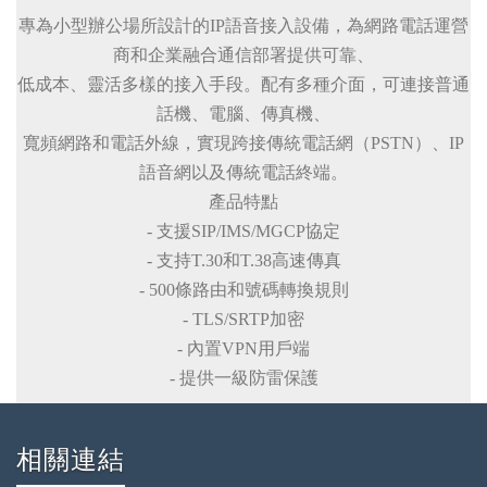
專為小型辦公場所設計的IP語音接入設備，為網路電話運營
商和企業融合通信部署提供可靠、
低成本、靈活多樣的接入手段。配有多種介面，可連接普通
話機、電腦、傳真機、
寬頻網路和電話外線，實現跨接傳統電話網（PSTN）、IP
語音網以及傳統電話終端。
產品特點
- 支援SIP/IMS/MGCP協定
- 支持T.30和T.38高速傳真
- 500條路由和號碼轉換規則
- TLS/SRTP加密
- 內置VPN用戶端
- 提供一級防雷保護
相關連結